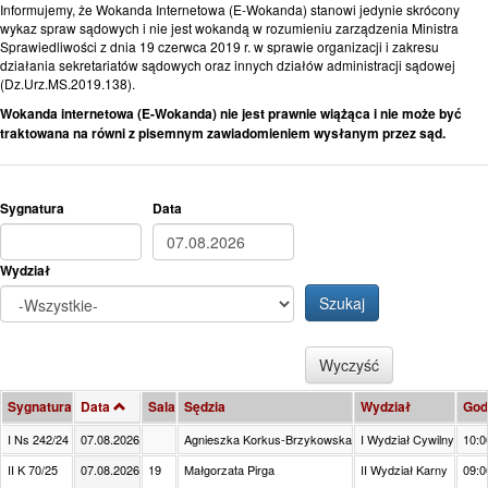
Przejdź
Informujemy, że Wokanda Internetowa (E-Wokanda) stanowi jedynie skrócony
do
wykaz spraw sądowych i nie jest wokandą w rozumieniu zarządzenia Ministra
treści
Sprawiedliwości z dnia 19 czerwca 2019 r. w sprawie organizacji i zakresu
działania sekretariatów sądowych oraz innych działów administracji sądowej
(Dz.Urz.MS.2019.138).
Wokanda internetowa (E-Wokanda) nie jest prawnie wiążąca i nie może być
traktowana na równi z pisemnym zawiadomieniem wysłanym przez sąd.
Sygnatura
Data
Data
Wydział
Szukaj
Wyczyść
Sygnatura
Data
Sala
Sędzia
Wydział
God
I Ns 242/24
07.08.2026
Agnieszka Korkus-Brzykowska
I Wydział Cywilny
10:0
II K 70/25
07.08.2026
19
Małgorzata Pirga
II Wydział Karny
09:0